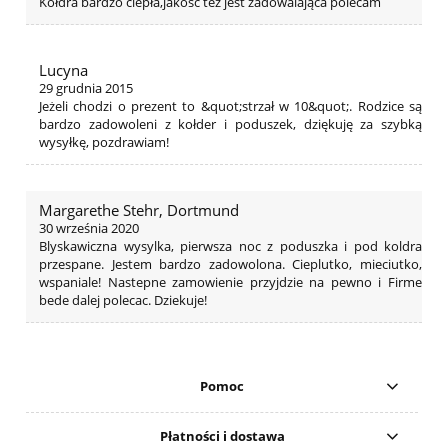
Kołdra bardzo ciepła,jakość też jest zadowalająca polecam
Lucyna
29 grudnia 2015
Jeżeli chodzi o prezent to &quot;strzał w 10&quot;. Rodzice są
bardzo zadowoleni z kołder i poduszek, dziękuję za szybką
wysyłkę, pozdrawiam!
Margarethe Stehr, Dortmund
30 września 2020
Blyskawiczna wysylka, pierwsza noc z poduszka i pod koldra
przespane. Jestem bardzo zadowolona. Cieplutko, mieciutko,
wspaniale! Nastepne zamowienie przyjdzie na pewno i Firme
bede dalej polecac. Dziekuje!
Pomoc
Płatności i dostawa