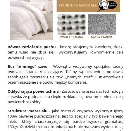
Równe rozłożenie puchu
- kołdrę pikujemy w kwadraty, dzięki
temu wsad nie zbija się i wykorzystujemy równomiernie całą
powierzchnię wsypy.
Bez "zimnego" szwu
- Wewnątrz wszywamy specjalne taśmy
tworzące ścianki rozdzielające. Taśmy są niezbędne, ponieważ
zapobiegają tworzeniu się tzw. „zimnych stref” i uniemożliwiają
przemieszczanie się puchu między komorami.
Oddychająca powierzchnia
- Zastosowana przez nas technologia
sprawia, że podczas snu ciepło rozkłada się równomiernie na całej
powierzchni kołdry.
Struktura materiału
- Jako materiał wsypowy wykorzystujemy
100% bawełnę puchoszczelną. Jest to specjalny typ bawełnianego
inletu, który charakteryzuje się bardzo wysoką gramaturą
130g/m2, dzięki czemu drobniutki puch nie ma szans wydostać się