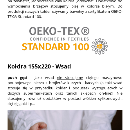
na zewnątrz, jednocześnie cała kołdra „oddycha”. Dodatkowo do
wzmocnienia brzegów stosujemy bizę w kolorze białym. Do
produkcji naszych kołder używamy bawełny z certyfikatem OEKO-
TEX® Standard 100.
Kołdra 155x220 - Wsad
puch gęsi
- Jako wsad
nie stosujemy
ciętego maszynowo
poubojowego pierza z brojlerów kurzych i kaczych (a taki wsad
stosuje się w przypadku kołder i poduszek występujących w
dużych supermarketach oraz tanich sklepach on-line)! Nie
stosujemy również dodatków w postaci włókien sylikonowych,
ciętej gąbki itp…