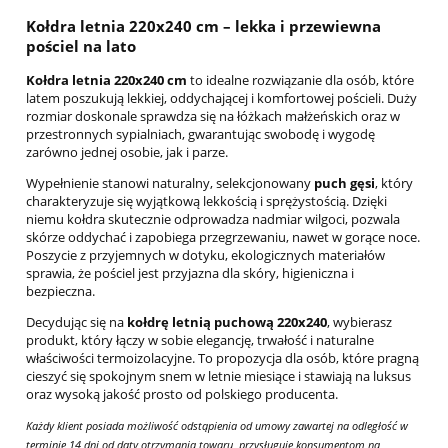
Kołdra letnia 220x240 cm – lekka i przewiewna
pościel na lato
Kołdra letnia 220x240 cm
to idealne rozwiązanie dla osób, które
latem poszukują lekkiej, oddychającej i komfortowej pościeli. Duży
rozmiar doskonale sprawdza się na łóżkach małżeńskich oraz w
przestronnych sypialniach, gwarantując swobodę i wygodę
zarówno jednej osobie, jak i parze.
Wypełnienie stanowi naturalny, selekcjonowany
puch gęsi
, który
charakteryzuje się wyjątkową lekkością i sprężystością. Dzięki
niemu kołdra skutecznie odprowadza nadmiar wilgoci, pozwala
skórze oddychać i zapobiega przegrzewaniu, nawet w gorące noce.
Poszycie z przyjemnych w dotyku, ekologicznych materiałów
sprawia, że pościel jest przyjazna dla skóry, higieniczna i
bezpieczna.
Decydując się na
kołdrę letnią puchową 220x240
, wybierasz
produkt, który łączy w sobie elegancję, trwałość i naturalne
właściwości termoizolacyjne. To propozycja dla osób, które pragną
cieszyć się spokojnym snem w letnie miesiące i stawiają na luksus
oraz wysoką jakość prosto od polskiego producenta.
Każdy klient posiada możliwość odstąpienia od umowy zawartej na odległość w
terminie 14 dni od daty otrzymania towaru, przysługuje konsumentom na