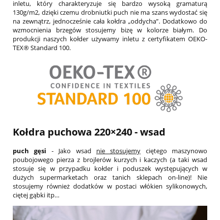
inletu, który charakteryzuje się bardzo wysoką gramaturą
130g/m2, dzięki czemu drobniutki puch nie ma szans wydostać się
na zewnątrz, jednocześnie cała kołdra „oddycha”. Dodatkowo do
wzmocnienia brzegów stosujemy bizę w kolorze białym. Do
produkcji naszych kołder używamy inletu z certyfikatem OEKO-
TEX® Standard 100.
Kołdra puchowa 220×240 - wsad
puch gęsi
- Jako wsad
nie stosujemy
ciętego maszynowo
poubojowego pierza z brojlerów kurzych i kaczych (a taki wsad
stosuje się w przypadku kołder i poduszek występujących w
dużych supermarketach oraz tanich sklepach on-line)! Nie
stosujemy również dodatków w postaci włókien sylikonowych,
ciętej gąbki itp…