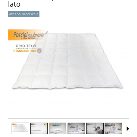
lato
własna produkcja