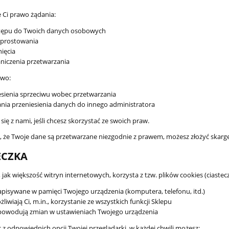
e Ci prawo żądania:
tępu do Twoich danych osobowych
sprostowania
ięcia
niczenia przetwarzania
awo:
sienia sprzeciwu wobec przetwarzania
 puchowa 160x200 -
Lekka kołdra puchowa 135x20
nia przeniesienia danych do innego administratora
całoroczna
na lato
się z nami, jeśli chcesz skorzystać ze swoich praw.
689,00 zł
589,00 zł
sz, że Twoje dane są przetwarzane niezgodnie z prawem, możesz złożyć skar
609,00 zł
509,00 zł
ECZKA
do koszyka
do koszyka
 jak większość witryn internetowych, korzysta z tzw. plików cookies (ciasteczek
apisywane w pamięci Twojego urządzenia (komputera, telefonu, itd.)
liwiają Ci, m.in., korzystanie ze wszystkich funkcji Sklepu
powodują zmian w ustawieniach Twojego urządzenia
 z odpowiednich opcji Twojej przeglądarki, w każdej chwili możesz: