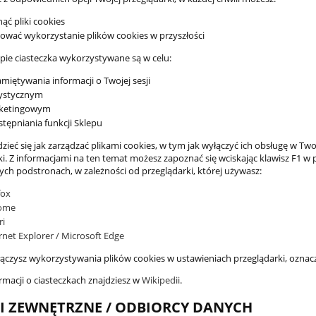
ąć pliki cookies
ować wykorzystanie plików cookies w przyszłości
pie ciasteczka wykorzystywane są w celu:
miętywania informacji o Twojej sesji
tystycznym
ketingowym
tępniania funkcji Sklepu
ieć się jak zarządzać plikami cookies, w tym jak wyłączyć ich obsługę w Tw
ki. Z informacjami na ten temat możesz zapoznać się wciskając klawisz F1 
ych podstronach, w zależności od przeglądarki, której używasz:
fox
ome
ri
rnet Explorer / Microsoft Edge
yłączysz wykorzystywania plików cookies w ustawieniach przeglądarki, oznac
rmacji o ciasteczkach znajdziesz w
Wikipedii
.
I ZEWNĘTRZNE / ODBIORCY DANYCH