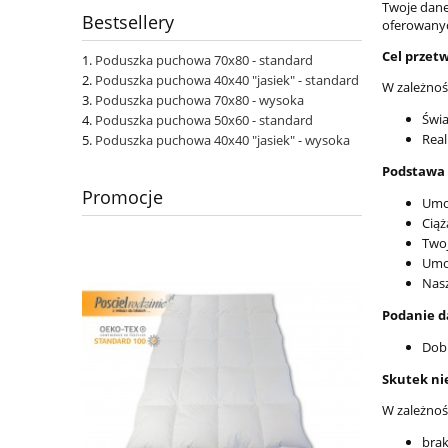
Twoje dane
Bestsellery
oferowanych
Cel przet
Poduszka puchowa 70x80 - standard
Poduszka puchowa 40x40 "jasiek" - standard
W zależnośc
Poduszka puchowa 70x80 - wysoka
Świa
Poduszka puchowa 50x60 - standard
Real
Poduszka puchowa 40x40 "jasiek" - wysoka
Podstawa 
Promocje
Umow
Ciąż
Twoj
Umow
Nasz
Podanie d
Dobr
Skutek ni
W zależnoś
brak