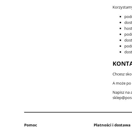
Korzystamy
podm
dost
hos
podm
dost
pod
dos
KONTA
Chcesz sko
A może po 
Napisz na a
sklep@posc
Pomoc
Płatności i dostawa