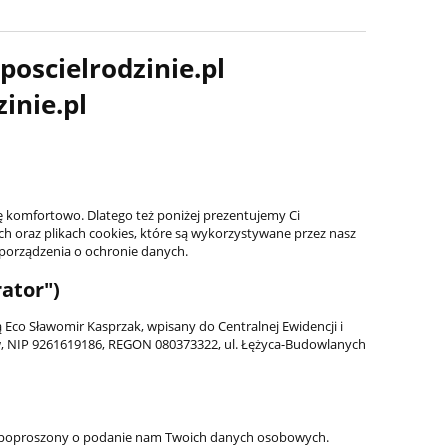
poscielrodzinie.pl
zinie.pl
ię komfortowo. Dlatego też poniżej prezentujemy Ci
h oraz plikach cookies, które są wykorzystywane przez nasz
zporządzenia o ochronie danych.
ator")
co Sławomir Kasprzak, wpisany do Centralnej Ewidencji i
ów, NIP 9261619186, REGON 080373322, ul. Łężyca-Budowlanych
esz poproszony o podanie nam Twoich danych osobowych.