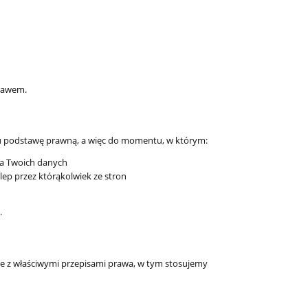
Ciepła kołdra puchowa 200x220 -
Super kołdra pu
zimowa
zim
prawem.
859,00 zł
689,
769,00 zł
629,
mu podstawę prawną, a więc do momentu, w którym:
do koszyka
do ko
ia Twoich danych
ep przez którąkolwiek ze stron
.
ne z właściwymi przepisami prawa, w tym stosujemy