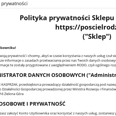
a prywatności
Polityka prywatności Sklepu 
https://poscielrod
("Sklep")
tkowniku!
oją prywatność i chcemy, abyś w czasie korzystania z naszych usług czuł s
sze informacje o zasadach przetwarzania przez nas Twoich danych osobowyc
ormacje te zostały przygotowane z uwzględnieniem RODO, czyli ogólnego ro
ISTRATOR DANYCH OSOBOWYCH ("Administr
ASPRZAK, przedsiębiorca prowadzący działalność gospodarczą pod nazwą E
 o Działalności Gospodarczej prowadzonej przez Ministra Rozwoju i Finans
016 Zielona Góra
OSOBOWE I PRYWATNOŚĆ
erzasz założyć Konto Użytkownika oraz korzystać z naszych usług, zostani