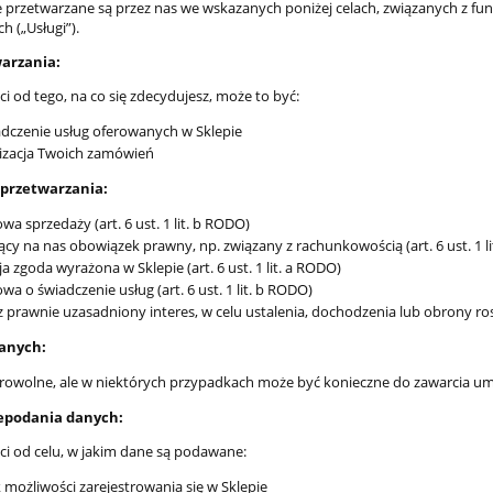
 przetwarzane są przez nas we wskazanych poniżej celach, związanych z f
 („Usługi”).
warzania:
i od tego, na co się zdecydujesz, może to być:
dczenie usług oferowanych w Sklepie
izacja Twoich zamówień
przetwarzania:
a sprzedaży (art. 6 ust. 1 lit. b RODO)
ący na nas obowiązek prawny, np. związany z rachunkowością (art. 6 ust. 1 l
a zgoda wyrażona w Sklepie (art. 6 ust. 1 lit. a RODO)
a o świadczenie usług (art. 6 ust. 1 lit. b RODO)
 prawnie uzasadniony interes, w celu ustalenia, dochodzenia lub obrony roszc
anych:
owolne, ale w niektórych przypadkach może być konieczne do zawarcia u
epodania danych:
ci od celu, w jakim dane są podawane:
 możliwości zarejestrowania się w Sklepie