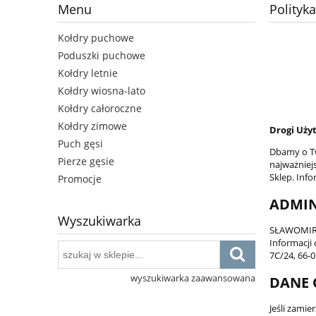
Menu
Polityk
Kołdry puchowe
Poduszki puchowe
Kołdry letnie
Kołdry wiosna-lato
Kołdry całoroczne
Kołdry zimowe
Drogi Uży
Puch gęsi
Dbamy o Tw
Pierze gęsie
najważniej
Sklep. Inf
Promocje
ADMIN
Wyszukiwarka
SŁAWOMIR K
Informacji
7C/24, 66-
wyszukiwarka zaawansowana
DANE 
Jeśli zami