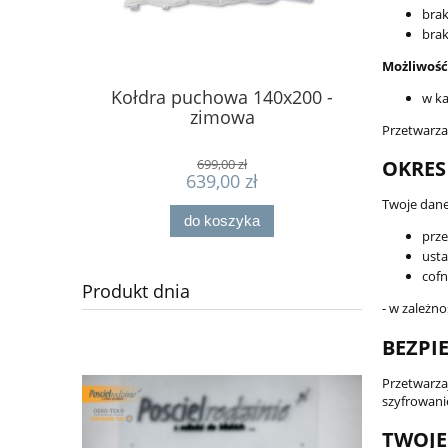
brak
brak
Możliwość
Kołdra puchowa 140x200 -
Podusz
w ka
zimowa
Przetwarza
699,00 zł
OKRES
639,00 zł
Twoje dane
do koszyka
prze
usta
cofn
Produkt dnia
- w zależn
BEZPI
Przetwarza
szyfrowani
TWOJE