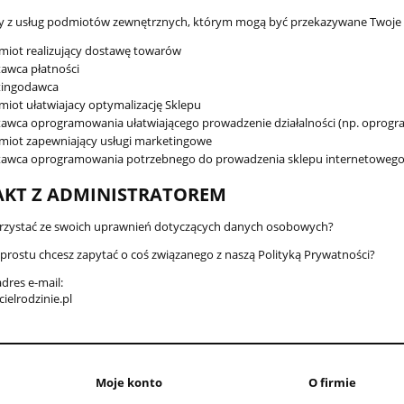
 z usług podmiotów zewnętrznych, którym mogą być przekazywane Twoje dan
iot realizujący dostawę towarów
awca płatności
tingodawca
iot ułatwiajacy optymalizację Sklepu
awca oprogramowania ułatwiającego prowadzenie działalności (np. oprog
miot zapewniający usługi marketingowe
tawca oprogramowania potrzebnego do prowadzenia sklepu internetoweg
KT Z ADMINISTRATOREM
rzystać ze swoich uprawnień dotyczących danych osobowych?
prostu chcesz zapytać o coś związanego z naszą Polityką Prywatności?
dres e-mail:
ielrodzinie.pl
Moje konto
O firmie