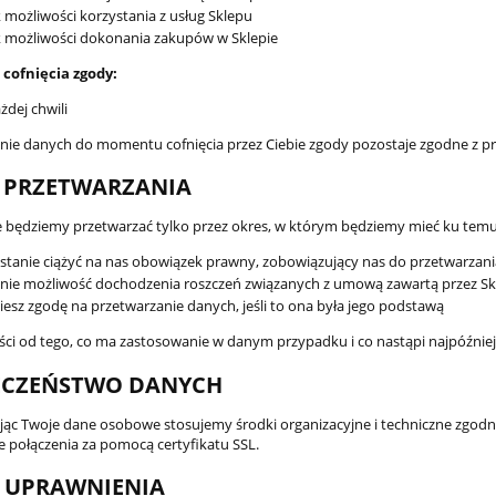
 możliwości korzystania z usług Sklepu
 możliwości dokonania zakupów w Sklepie
 cofnięcia zgody:
ka puchowa 65x65 -
Kołdra puchowa 180x200 -
żdej chwili
standard
wiosna/lato
nie danych do momentu cofnięcia przez Ciebie zgody pozostaje zgodne z 
160,00 zł
679,00 zł
 PRZETWARZANIA
159,00 zł
609,00 zł
 będziemy przetwarzać tylko przez okres, w którym będziemy mieć ku te
do koszyka
do koszyka
stanie ciążyć na nas obowiązek prawny, zobowiązujący nas do przetwarzan
nie możliwość dochodzenia roszczeń związanych z umową zawartą przez Skl
iesz zgodę na przetwarzanie danych, jeśli to ona była jego podstawą
ości od tego, co ma zastosowanie w danym przypadku i co nastąpi najpóźniej
ECZEŃSTWO DANYCH
jąc Twoje dane osobowe stosujemy środki organizacyjne i techniczne zgod
e połączenia za pomocą certyfikatu SSL.
 UPRAWNIENIA