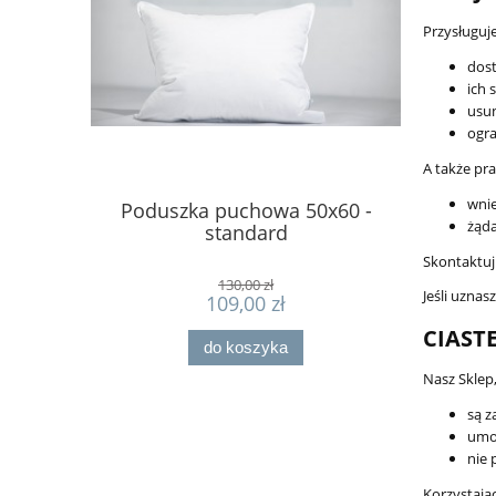
Przysługuj
dos
ich 
usun
ogra
A także pr
wnie
Poduszka puchowa 50x60 -
Kołdra
żąda
standard
Skontaktuj 
130,00 zł
Jeśli uzna
109,00 zł
CIAST
do koszyka
Nasz Sklep,
są z
umoż
nie 
Korzystając