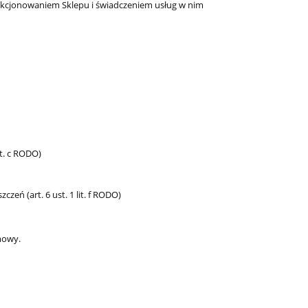
unkcjonowaniem Sklepu i świadczeniem usług w nim
it. c RODO)
zeń (art. 6 ust. 1 lit. f RODO)
mowy.