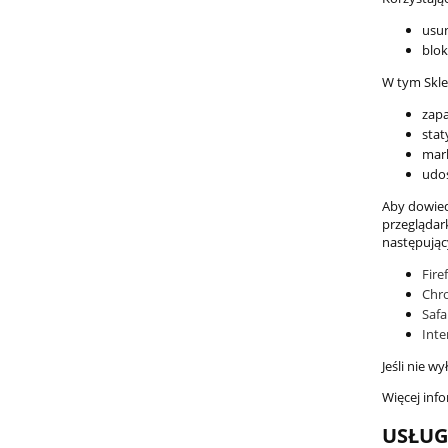
usun
blok
W tym Skle
zapa
sta
mar
udos
Aby dowiedz
przeglądar
następując
Fire
Chr
Safa
Inte
Jeśli nie w
Więcej info
USŁUG