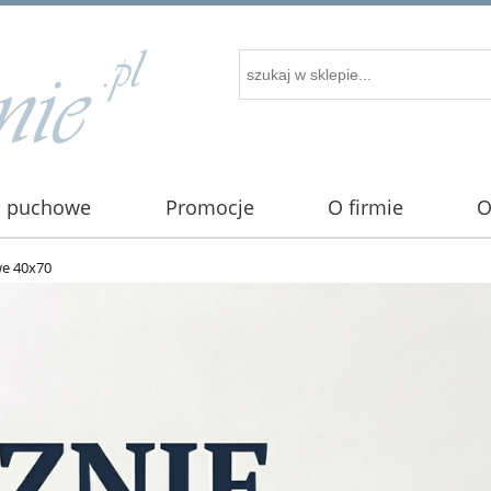
i puchowe
Promocje
O firmie
O
e 40x70