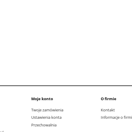
Poduszka puchowa 70x80 -
standard
łdra puchowa 135x200
mówienie od 649 zł
239,00 zł
199,00 zł
649,00 zł
do koszyka
Moje konto
O firmie
Twoje zamówienia
Kontakt
Ustawienia konta
Informacje o firm
Przechowalnia