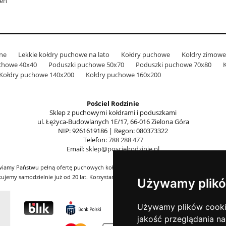
ień
zne
Lekkie kołdry puchowe na lato
Kołdry puchowe
Kołdry zimowe
chowe 40x40
Poduszki puchowe 50x70
Poduszki puchowe 70x80
Kołdry puchowe 140x200
Kołdry puchowe 160x200
Pościel Rodzinie
Sklep z puchowymi kołdrami i poduszkami
ul. Łężyca-Budowlanych 1E/17, 66-016 Zielona Góra
NIP: 9261619186 | Regon: 080373322
Telefon:
788 288 477
Email:
sklep@poscielrodzinie.pl
awiamy Państwu pełną ofertę puchowych kołder i poduszek produkowanych przez naszą
emy samodzielnie już od 20 lat. Korzystamy wyłącznie z naturalnych surowców w pos
Używamy plikó
Używamy plików cookie 
jakość przeglądania na