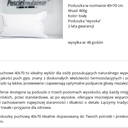
Poduszka w rozmiarze 40×70 cm.
Wsad: 800g
Kolor: biały
Poduszka "wysoka"
2 lata gwarancji
wysyłka w:
48 godzin
uchowe 40x70 to idealny wybór dla osób poszukujących naturalnego wypełni
 jakości puch gęsi, znany z doskonałych właściwości termoizolacyjnych i zd
zki są lekkie, przewiewne i zapewniają optymalne podparcie głowy niezależn
fercie dostępne są poduszki o trzech poziomach wysokości, aby każdy móg
niskich, przez standardowe, aż po wysokie, oferujące mocniejsze wsparci
z zachowaniem najwyższej staranności i dbałości o detale. Łączymy trady
trwałe i przyjazne dla zdrowia.
duszkę puchową 40x70 idealnie dopasowaną do Twoich potrzeb i przekonaj
m.