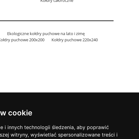
Kołdry całoroczne
Ekologiczne kołdry puchowe na lato i zimę
Kołdry puchowe 200x200
Kołdry puchowe 220x240
 rodzinną firmę -
poscielrodzinie.pl
taci bawełny i puchu gęsiego - bez sztucznych wypełniaczy
w cookie
i innych technologii śledzenia, aby poprawić
szej witryny, wyświetlać spersonalizowane treści i