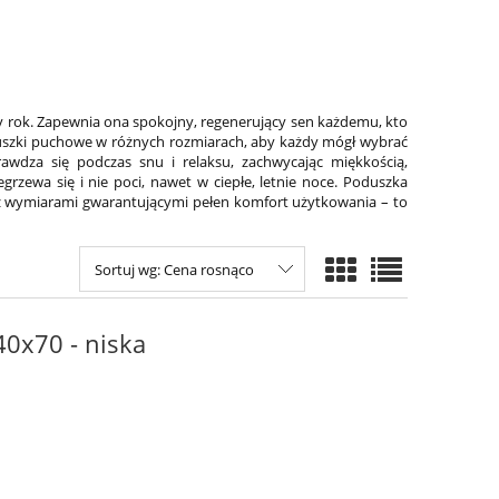
ły rok. Zapewnia ona spokojny, regenerujący sen każdemu, kto
duszki puchowe w różnych rozmiarach, aby każdy mógł wybrać
wdza się podczas snu i relaksu, zachwycając miękkością,
rzewa się i nie poci, nawet w ciepłe, letnie noce. Poduszka
ż wymiarami gwarantującymi pełen komfort użytkowania – to
Sortuj wg:
Cena rosnąco
0x70 - niska