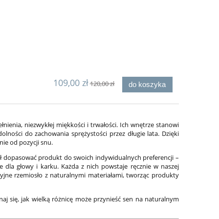
109,00 zł
120,00 zł
do koszyka
enia, niezwykłej miękkości i trwałości. Ich wnętrze stanowi
olności do zachowania sprężystości przez długie lata. Dzięki
ie od pozycji snu.
ł dopasować produkt do swoich indywidualnych preferencji –
e dla głowy i karku. Każda z nich powstaje ręcznie w naszej
cyjne rzemiosło z naturalnymi materiałami, tworząc produkty
 się, jak wielką różnicę może przynieść sen na naturalnym