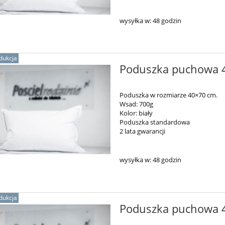
wysyłka w:
48 godzin
dukcja
Poduszka puchowa 4
Poduszka w rozmiarze 40×70 cm.
Wsad: 700g
Kolor: biały
Poduszka standardowa
2 lata gwarancji
wysyłka w:
48 godzin
dukcja
Poduszka puchowa 4