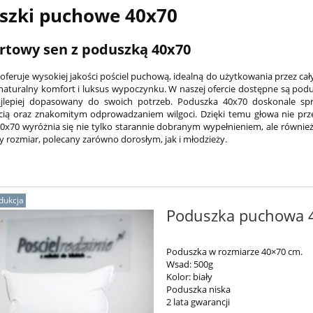
szki puchowe 40x70
towy sen z poduszką 40x70
 oferuje wysokiej jakości pościel puchową, idealną do użytkowania przez ca
 naturalny komfort i luksus wypoczynku. W naszej ofercie dostępne są po
ajlepiej dopasowany do swoich potrzeb. Poduszka 40x70 doskonale spra
cią oraz znakomitym odprowadzaniem wilgoci. Dzięki temu głowa nie przeg
x70 wyróżnia się nie tylko starannie dobranym wypełnieniem, ale równie
y rozmiar, polecany zarówno dorosłym, jak i młodzieży.
dukcja
Poduszka puchowa 4
Poduszka w rozmiarze 40×70 cm.
Wsad: 500g
Kolor: biały
Poduszka niska
2 lata gwarancji