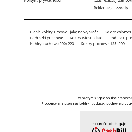
Polityka prywatności
Czas realizacji zamów
Reklamacje i zwroty
Ciepłe kołdry zimowe - jaką na wybrać?
Kołdry całoroc
Poduszki puchowe
Kołdry wiosna-lato
Poduszki pu
Kołdry puchowe 200x220
Kołdry puchowe 135x200
W naszym sklepie on-line przedst
Proponowane przez nas kołdry i poduszki puchowe produkuj