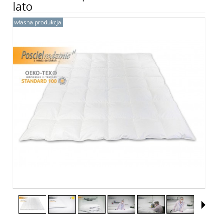
lato
własna produkcja