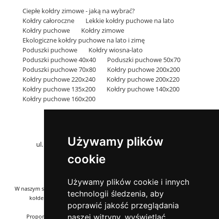
Ciepłe kołdry zimowe - jaką na wybrać?
Kołdry całoroczne
Lekkie kołdry puchowe na lato
Kołdry puchowe
Kołdry zimowe
Ekologiczne kołdry puchowe na lato i zimę
Poduszki puchowe
Kołdry wiosna-lato
Poduszki puchowe 40x40
Poduszki puchowe 50x70
Poduszki puchowe 70x80
Kołdry puchowe 200x200
Kołdry puchowe 220x240
Kołdry puchowe 200x220
Kołdry puchowe 135x200
Kołdry puchowe 140x200
Kołdry puchowe 160x200
Pościel Rodzinie
Sklep z puchowymi kołdrami i poduszkami
Używamy plików
ul. Łężyca-Budowlanych 1E/17, 66-016 Zielona Góra
NIP: 9261619186 | Regon: 080373322
cookie
Telefon:
788 288 477
Email:
sklep@poscielrodzinie.pl
Używamy plików cookie i innych
W naszym sklepie on-line przedstawiamy Państwu pełną ofertę puchowych
technologii śledzenia, aby
kołder i poduszek produkowanych przez naszą rodzinną firmę -
poprawić jakość przeglądania
poscielrodzinie.pl
naszej witryny, wyświetlać
Proponowane przez nas kołdry i poduszki puchowe produkujemy