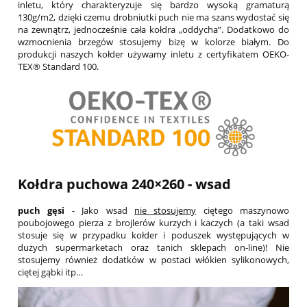
inletu, który charakteryzuje się bardzo wysoką gramaturą
130g/m2, dzięki czemu drobniutki puch nie ma szans wydostać się
na zewnątrz, jednocześnie cała kołdra „oddycha”. Dodatkowo do
wzmocnienia brzegów stosujemy bizę w kolorze białym. Do
produkcji naszych kołder używamy inletu z certyfikatem OEKO-
TEX® Standard 100.
Kołdra puchowa 240×260 - wsad
puch gęsi
- Jako wsad
nie stosujemy
ciętego maszynowo
poubojowego pierza z brojlerów kurzych i kaczych (a taki wsad
stosuje się w przypadku kołder i poduszek występujących w
dużych supermarketach oraz tanich sklepach on-line)! Nie
stosujemy również dodatków w postaci włókien sylikonowych,
ciętej gąbki itp…