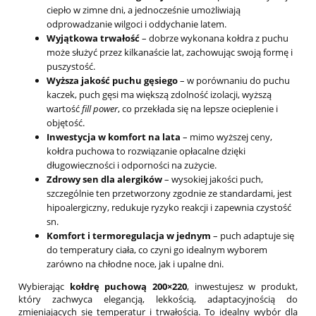
ciepło w zimne dni, a jednocześnie umożliwiają
odprowadzanie wilgoci i oddychanie latem.
Wyjątkowa trwałość
– dobrze wykonana kołdra z puchu
może służyć przez kilkanaście lat, zachowując swoją formę i
puszystość.
Wyższa jakość puchu gęsiego
– w porównaniu do puchu
kaczek, puch gęsi ma większą zdolność izolacji, wyższą
wartość
fill power
, co przekłada się na lepsze ocieplenie i
objętość.
Inwestycja w komfort na lata
– mimo wyższej ceny,
kołdra puchowa to rozwiązanie opłacalne dzięki
długowieczności i odporności na zużycie.
Zdrowy sen dla alergików
– wysokiej jakości puch,
szczególnie ten przetworzony zgodnie ze standardami, jest
hipoalergiczny, redukuje ryzyko reakcji i zapewnia czystość
sn.
Komfort i termoregulacja w jednym
– puch adaptuje się
do temperatury ciała, co czyni go idealnym wyborem
zarówno na chłodne noce, jak i upalne dni.
Wybierając
kołdrę puchową 200×220
, inwestujesz w produkt,
który zachwyca elegancją, lekkością, adaptacyjnością do
zmieniających się temperatur i trwałością. To idealny wybór dla