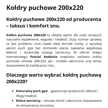
Kołdry puchowe 200x220
Kołdry puchowe 200x220 od producenta
– luksus i komfort snu.
Kołdra puchowa 200x220
to idealny wybór dla osób ceniących
naturalne wypełnienie, wygodę i trwałość. Duży rozmiar sprawia,
że bez problemu otuli nawet dwie dorosłe osoby, a wysokiej
jakości puch gęsi bez domieszki pierza zapewnia wyjątkową
lekkość i doskonałą izolację termiczną. W ofercie sklepu
internetowego
Pościel Rodzinie
znajdziesz zarówno kołdry
puchowe zimowe 200x220, jak i modele całoroczne oraz letnie,
dopasowane do każdej pory roku.
Dlaczego warto wybrać kołdrę puchową
200x220?
Naturalny puch gęsi
– gwarantuje sprężystość, lekkość i
długą trwałość.
Różne warianty
– zimowe, letnie i całoroczne, dopasowane
do temperatury otoczenia.