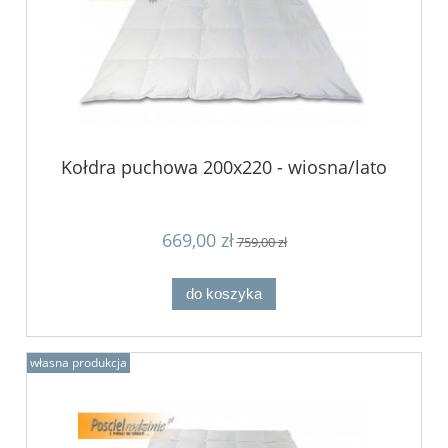
Kołdra puchowa 200x220 - wiosna/lato
669,00 zł
759,00 zł
do koszyka
własna produkcja