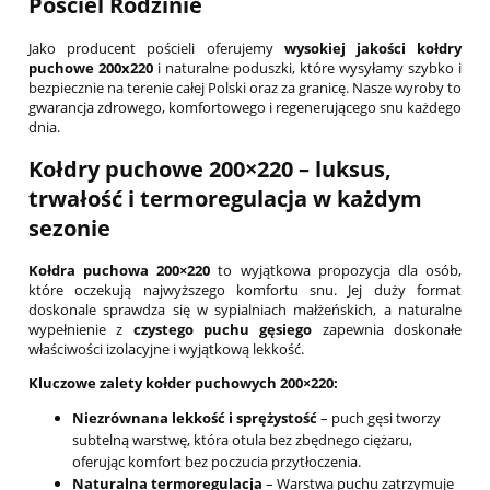
Pościel Rodzinie
Jako producent pościeli oferujemy
wysokiej jakości kołdry
puchowe 200x220
i naturalne poduszki, które wysyłamy szybko i
bezpiecznie na terenie całej Polski oraz za granicę. Nasze wyroby to
gwarancja zdrowego, komfortowego i regenerującego snu każdego
dnia.
Kołdry puchowe 200×220 – luksus,
trwałość i termoregulacja w każdym
sezonie
Kołdra puchowa 200×220
to wyjątkowa propozycja dla osób,
które oczekują najwyższego komfortu snu. Jej duży format
doskonale sprawdza się w sypialniach małżeńskich, a naturalne
wypełnienie z
czystego puchu gęsiego
zapewnia doskonałe
właściwości izolacyjne i wyjątkową lekkość.
Kluczowe zalety kołder puchowych 200×220:
Niezrównana lekkość i sprężystość
– puch gęsi tworzy
subtelną warstwę, która otula bez zbędnego ciężaru,
oferując komfort bez poczucia przytłoczenia.
Naturalna termoregulacja
– Warstwa puchu zatrzymuje