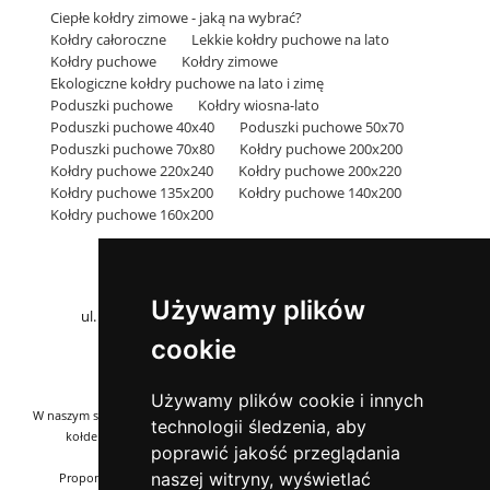
Ciepłe kołdry zimowe - jaką na wybrać?
Kołdry całoroczne
Lekkie kołdry puchowe na lato
Kołdry puchowe
Kołdry zimowe
Ekologiczne kołdry puchowe na lato i zimę
Poduszki puchowe
Kołdry wiosna-lato
Poduszki puchowe 40x40
Poduszki puchowe 50x70
Poduszki puchowe 70x80
Kołdry puchowe 200x200
Kołdry puchowe 220x240
Kołdry puchowe 200x220
Kołdry puchowe 135x200
Kołdry puchowe 140x200
Kołdry puchowe 160x200
Pościel Rodzinie
Sklep z puchowymi kołdrami i poduszkami
Używamy plików
ul. Łężyca-Budowlanych 1E/17, 66-016 Zielona Góra
NIP: 9261619186 | Regon: 080373322
cookie
Telefon:
788 288 477
Email:
sklep@poscielrodzinie.pl
Używamy plików cookie i innych
W naszym sklepie on-line przedstawiamy Państwu pełną ofertę puchowych
technologii śledzenia, aby
kołder i poduszek produkowanych przez naszą rodzinną firmę -
poprawić jakość przeglądania
poscielrodzinie.pl
naszej witryny, wyświetlać
Proponowane przez nas kołdry i poduszki puchowe produkujemy