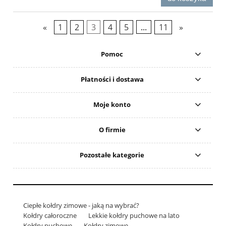
«
1
2
3
4
5
...
11
»
Pomoc
Płatności i dostawa
Moje konto
O firmie
Pozostałe kategorie
Ciepłe kołdry zimowe - jaką na wybrać?
Kołdry całoroczne
Lekkie kołdry puchowe na lato
Kołdry puchowe
Kołdry zimowe