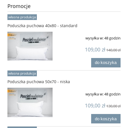
Promocje
własna produkcja
Poduszka puchowa 40x80 - standard
wysyłka w:
48 godzin
109,00 zł
140,00 zł
do koszyka
własna produkcja
Poduszka puchowa 50x70 - niska
wysyłka w:
48 godzin
109,00 zł
130,00 zł
do koszyka